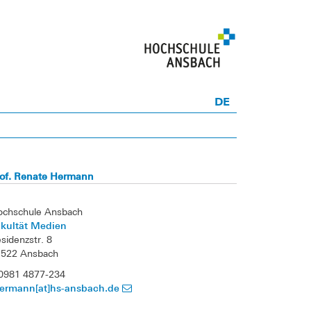
DE
rof. Renate Hermann
ochschule Ansbach
akultät Medien
sidenzstr. 8
1522 Ansbach
0981 4877-234
hermann[at]hs-ansbach.de