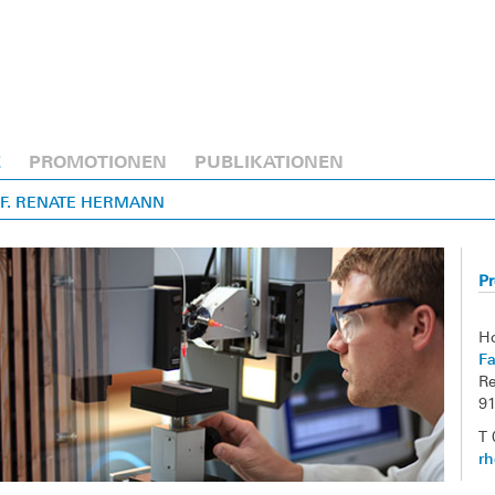
E
PROMOTIONEN
PUBLIKATIONEN
OF. RENATE HERMANN
P
H
F
Re
9
T 
r