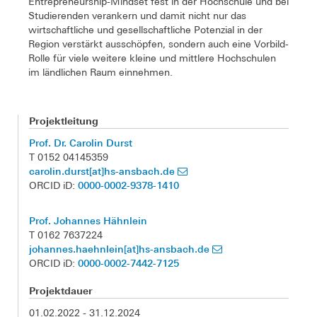
Entrepreneurship-Mindset fest in der Hochschule und bei
Studierenden verankern und damit nicht nur das
wirtschaftliche und gesellschaftliche Potenzial in der
Region verstärkt ausschöpfen, sondern auch eine Vorbild-
Rolle für viele weitere kleine und mittlere Hochschulen
im ländlichen Raum einnehmen.
Projektleitung
Prof. Dr. Carolin Durst
T 0152 04145359
carolin.durst[at]hs-ansbach.de
0000-0002-9378-1410
ORCID iD:
Prof. Johannes Hähnlein
T 0162 7637224
johannes.haehnlein[at]hs-ansbach.de
0000-0002-7442-7125
ORCID iD:
Projektdauer
01.02.2022 - 31.12.2024