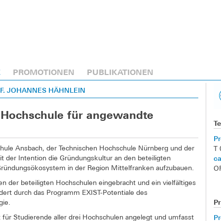
E
PROMOTIONEN
PUBLIKATIONEN
OF. JOHANNES HÄHNLEIN
ür Hochschule für angewandte
Te
Pr
hule Ansbach, der Technischen Hochschule Nürnberg und der
T
ca
t der Intention die Gründungskultur an den beteiligten
 Gründungsökosystem in der Region Mittelfranken aufzubauen.
O
n der beteiligten Hochschulen eingebracht und ein vielfältiges
dert durch das Programm EXIST-Potentiale des
P
gie.
Pr
für Studierende aller drei Hochschulen angelegt und umfasst