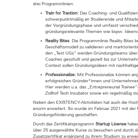
drei Programmlinien:
Train for Traction:
Das Coaching- und Qualifizier
schwerpunktmäßig an Studierende und Mitarbe
der Vorgründungsphase und umfasst verschied
gründungsrelevante Themen wie bspw. Ideenva
Reality Bites
: Die Programmlinie Reality Bites b
Geschäftsmodell zu validieren und marktorientie
den „Test UGs“ werden Gründungsteams über
Coaches geschult und gezielt bis zur Unterne
Contest sollen Gründungsideen mit nachhaltige
Professionalize:
Mit Professionalize können an
erfolgreichen Gründer*innen und Unternehmer*i
Hier werden u.a. das „Entrepreneurial Traine
Zollhof Tech Incubator sowie ein regelmäßig s
Neben den EXISTENCY-Aktivitäten hat auch die Hoch
enorm erweitert. So wurde im Februar 2021 mit der
Gründungsförderung geschaffen.
Durch das Zertifikatsprogramm
Startup License
haben
über 25 ausgewählte Kurse zu besuchen und durch da
Zusatzzertifikat ergänzend zu ihrem Studium zu erwe