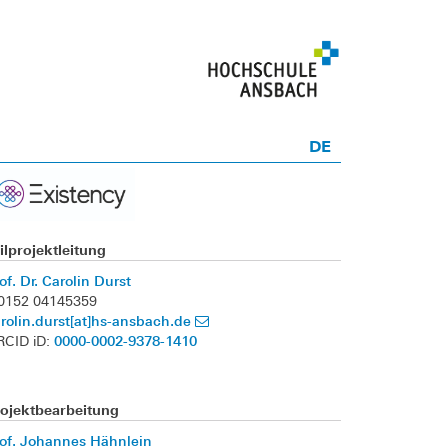
DE
ilprojektleitung
of. Dr. Carolin Durst
 0152 04145359
rolin.durst[at]hs-ansbach.de
0000-0002-9378-1410
RCID iD:
rojektbearbeitung
of. Johannes Hähnlein