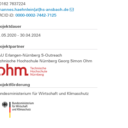
 0162 7637224
ohannes.haehnlein[at]hs-ansbach.de
0000-0002-7442-7125
RCID iD:
rojektdauer
.05.2020 - 30.04.2024
ojektpartner
U Erlangen-Nürnberg S-Outreach
echnische Hochschule Nürnberg Georg Simon Ohm
rojektförderung
ndesministerium für Wirtschaft und Klimaschutz