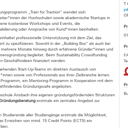
T
j
ungsprogramm „Train for Traction“ wendet sich
O
iter*innen der Hochschulen sowie akademische Startups in
ene kostenlose Workshops und Events, die
P
lidierung oder Ansprache von Kund*innen beinhalten.
01
einhaltet professionelle Unterstützung mit dem Ziel, das
rt zu spezifizieren. Sowohl in der „Building Box“ als auch bei
Pr
 mehrere Monate hinweg durch erfahrene Gründer*innen und
hmensgründung begleitet. Beim Sustainability Crowdfunding
FA
n Geschäftsideen finanziert werden.
T
gehenden Start-Up-Teams im direkten Austausch von
nnen sowie von Professionals aus ihrer Zielbranche lernen.
e“-Programm, ein Mentoring-Programm in Kooperation mit dem
P
tattfindendes Gründungscafe angeboten.
Bu
schule Ansbach ihre eigenen gründungsfördernden Strukturen
Gründungsberatung
erstmals ein zentrales Angebot zur
 Studierende aller Studiengänge erstmals die Möglichkeit,
s Erreichen von mind. 15 Credit Points (ECTS) ein
rben.