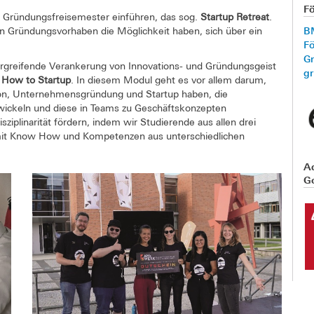
F
n Gründungsfreisemester einführen, das sog.
Startup Retreat
.
B
n Gründungsvorhaben die Möglichkeit haben, sich über ein
F
G
bergreifende Verankerung von Innovations- und Gründungsgeist
g
g
How to Startup
. In diesem Modul geht es vor allem darum,
ion, Unternehmensgründung und Startup haben, die
wickeln und diese in Teams zu Geschäftskonzepten
ziplinarität fördern, indem wir Studierende aus allen drei
mit Know How und Kompetenzen aus unterschiedlichen
A
Go