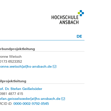
DE
erbundprojektleitung
vonne Wetsch
 0173 6523352
vonne.wetsch[at]hs-ansbach.de
ilprojektleitung
of. Dr. Stefan Geißelsöder
0981 4877 415
efan.geisselsoeder[at]hs-ansbach.de
0000-0002-9792-0545
RCID iD: