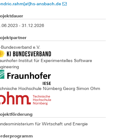
endric.rahm[at]hs-ansbach.de
rojektdauer
.06.2023 - 31.12.2026
ojektpartner
-Bundesverband e.V.
aunhofer-Institut für Experimentelles Software
gineering
echnische Hochschule Nürnberg Georg Simon Ohm
rojektförderung
ndesministerium für Wirtschaft und Energie
örderprogramm