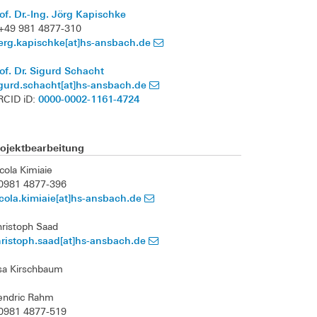
of. Dr.-Ing. Jörg Kapischke
+49 981 4877-310
erg.kapischke[at]hs-ansbach.de
of. Dr. Sigurd Schacht
gurd.schacht[at]hs-ansbach.de
0000-0002-1161-4724
RCID iD:
rojektbearbeitung
cola Kimiaie
0981 4877-396
cola.kimiaie[at]hs-ansbach.de
ristoph Saad
ristoph.saad[at]hs-ansbach.de
sa Kirschbaum
endric Rahm
0981 4877-519