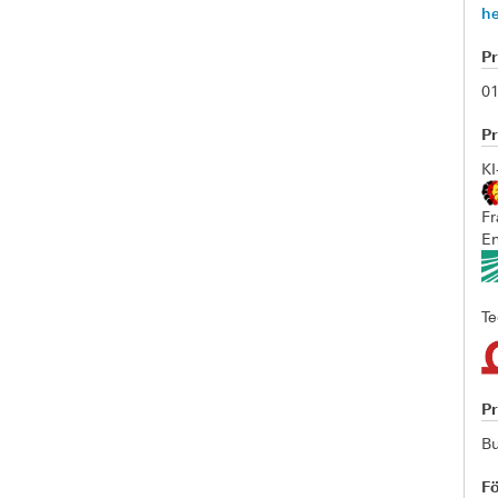
h
P
01
Pr
KI
Fr
En
T
P
Bu
F