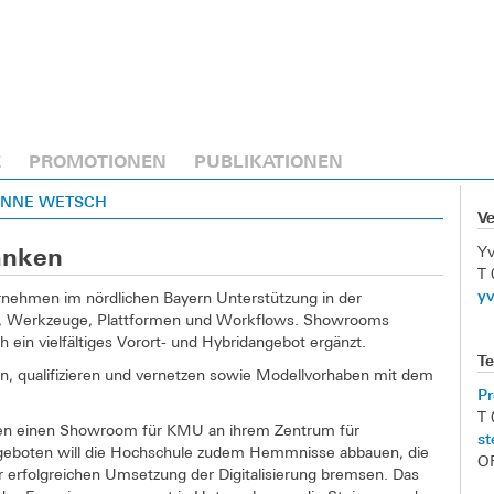
E
PROMOTIONEN
PUBLIKATIONEN
VONNE WETSCH
V
Y
ranken
T
y
ernehmen im nördlichen Bayern Unterstützung in der
en, Werkzeuge, Plattformen und Workflows. Showrooms
ein vielfältiges Vorort- und Hybridangebot ergänzt.
Te
n, qualifizieren und vernetzen sowie Modellvorhaben mit dem
Pr
T 
aben einen Showroom für KMU an ihrem Zentrum für
st
ngeboten will die Hochschule zudem Hemmnisse abbauen, die
O
 erfolgreichen Umsetzung der Digitalisierung bremsen. Das