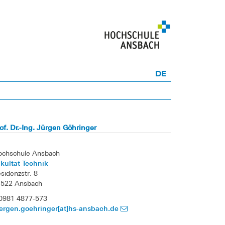
DE
of. Dr.-Ing. Jürgen Göhringer
ochschule Ansbach
kultät Technik
sidenzstr. 8
1522 Ansbach
0981 4877-573
ergen.goehringer[at]hs-ansbach.de