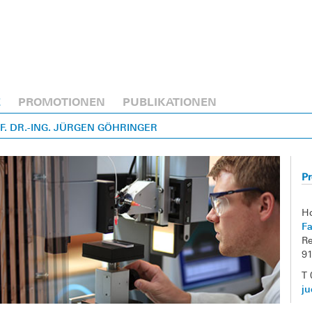
E
PROMOTIONEN
PUBLIKATIONEN
OF. DR.-ING. JÜRGEN GÖHRINGER
Pr
H
Fa
Re
9
T 
ju