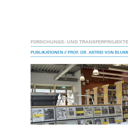
FORSCHUNGS- UND TRANSFERPROJEKT
PUBLIKATIONEN
// PROF. DR. ASTRID VON BLU