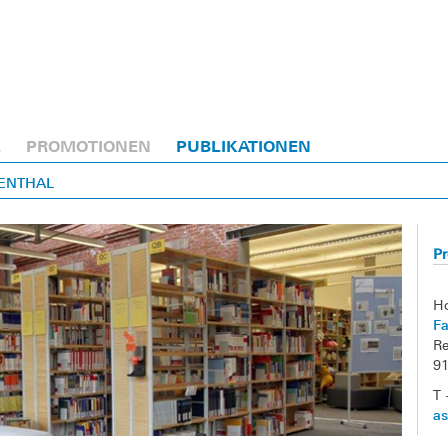
E
PROMOTIONEN
PUBLIKATIONEN
MENTHAL
Pr
H
Fa
Re
9
T 
as