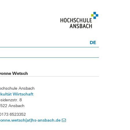
DE
vonne Wetsch
ochschule Ansbach
kultät Wirtschaft
sidenzstr. 8
1522 Ansbach
 0173 6523352
vonne.wetsch[at]hs-ansbach.de