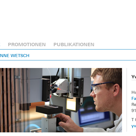
E
PROMOTIONEN
PUBLIKATIONEN
VONNE WETSCH
Y
H
Fa
Re
9
T
y