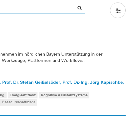
ernehmen im nördlichen Bayern Unterstützung in der
n, Werkzeuge, Plattformen und Workflows.
Prof. Dr. Stefan Geißelsöder
Prof. Dr.-Ing. Jörg Kapischke
,
,
,
ung
Energieeffizienz
Kognitive Assistenzsysteme
Ressourceneffizienz