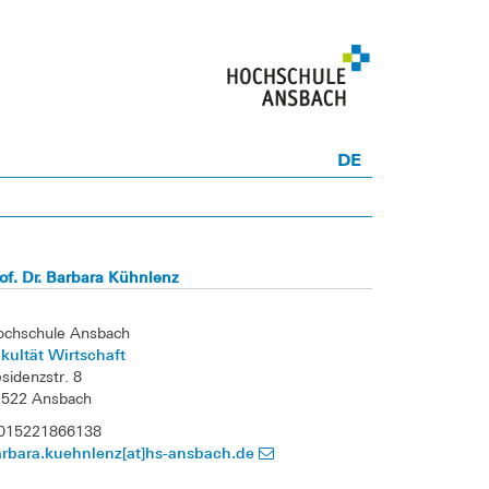
DE
of. Dr. Barbara Kühnlenz
ochschule Ansbach
kultät Wirtschaft
sidenzstr. 8
1522 Ansbach
 015221866138
arbara.kuehnlenz[at]hs-ansbach.de