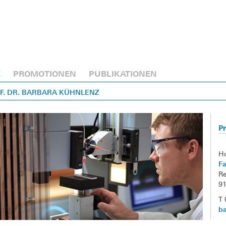
E
PROMOTIONEN
PUBLIKATIONEN
OF. DR. BARBARA KÜHNLENZ
Pr
H
Fa
Re
9
T
b