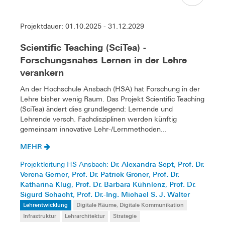
Projektdauer: 01.10.2025 - 31.12.2029
Scientific Teaching (SciTea) -
Forschungsnahes Lernen in der Lehre
verankern
An der Hochschule Ansbach (HSA) hat Forschung in der
Lehre bisher wenig Raum. Das Projekt Scientific Teaching
(SciTea) ändert dies grundlegend: Lernende und
Lehrende versch. Fachdisziplinen werden künftig
gemeinsam innovative Lehr-/Lernmethoden...
MEHR
Dr. Alexandra Sept
Prof. Dr.
Projektleitung HS Ansbach:
,
Verena Gerner
Prof. Dr. Patrick Gröner
Prof. Dr.
,
,
Katharina Klug
Prof. Dr. Barbara Kühnlenz
Prof. Dr.
,
,
Sigurd Schacht
Prof. Dr.-Ing. Michael S. J. Walter
,
Lehrentwicklung
Digitale Räume, Digitale Kommunikation
Infrastruktur
Lehrarchitektur
Strategie