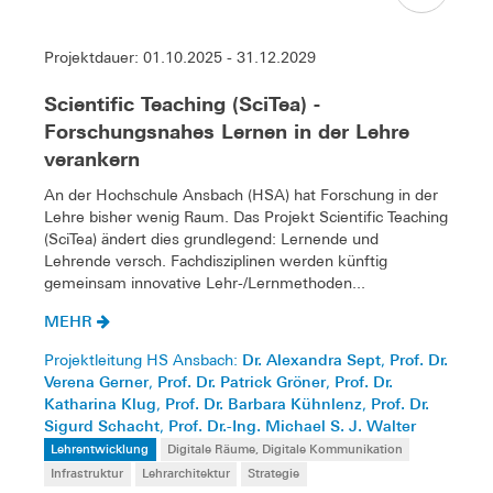
Projektdauer: 01.10.2025 - 31.12.2029
Scientific Teaching (SciTea) -
Forschungsnahes Lernen in der Lehre
verankern
An der Hochschule Ansbach (HSA) hat Forschung in der
Lehre bisher wenig Raum. Das Projekt Scientific Teaching
(SciTea) ändert dies grundlegend: Lernende und
Lehrende versch. Fachdisziplinen werden künftig
gemeinsam innovative Lehr-/Lernmethoden...
MEHR
Dr. Alexandra Sept
Prof. Dr.
Projektleitung HS Ansbach:
,
Verena Gerner
Prof. Dr. Patrick Gröner
Prof. Dr.
,
,
Katharina Klug
Prof. Dr. Barbara Kühnlenz
Prof. Dr.
,
,
Sigurd Schacht
Prof. Dr.-Ing. Michael S. J. Walter
,
Lehrentwicklung
Digitale Räume, Digitale Kommunikation
Infrastruktur
Lehrarchitektur
Strategie