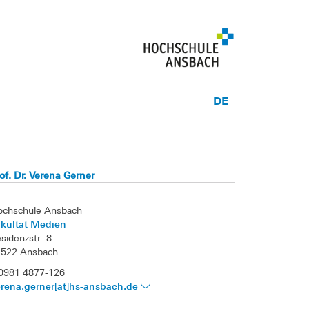
DE
of. Dr. Verena Gerner
ochschule Ansbach
akultät Medien
sidenzstr. 8
1522 Ansbach
0981 4877-126
rena.gerner[at]hs-ansbach.de