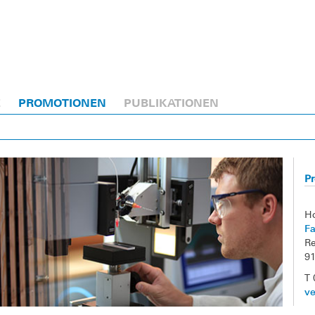
E
PROMOTIONEN
PUBLIKATIONEN
Pr
H
F
Re
9
T 
ve