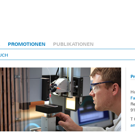
E
PROMOTIONEN
PUBLIKATIONEN
AUCH
Pr
H
Fa
Re
9
T 
a