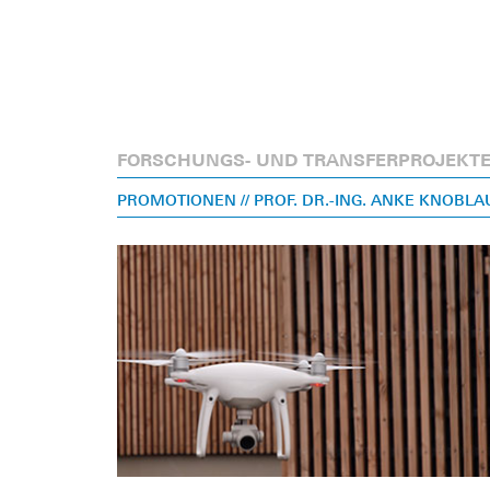
FORSCHUNGS- UND TRANSFERPROJEKT
PROMOTIONEN
// PROF. DR.-ING. ANKE KNOBL