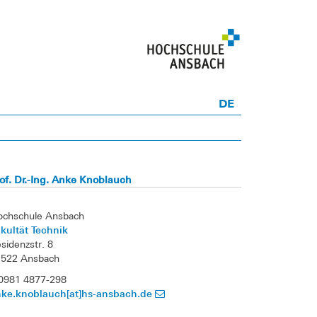
DE
of. Dr.-Ing. Anke Knoblauch
ochschule Ansbach
kultät Technik
sidenzstr. 8
1522 Ansbach
0981 4877-298
nke.knoblauch[at]hs-ansbach.de