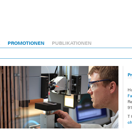
E
PROMOTIONEN
PUBLIKATIONEN
Pr
H
Fa
Re
9
T 
ch