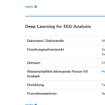
mehr
Deep Learning for EEG Analysis
Doktorand / Doktorandin
M.
Forschungsschwerpunkt
Da
Ge
Zeitraum
01
Pr
Wissenschaftlich betreuende Person HS
Ansbach
Einrichtung
Fa
Promotionszentrum
Re
mehr