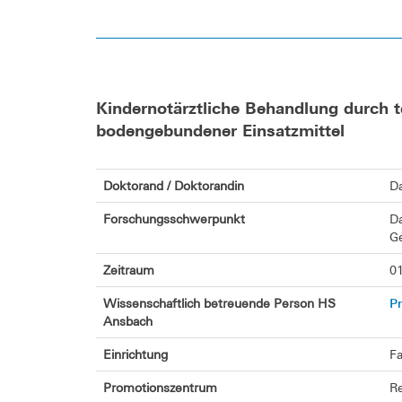
Kindernotärztliche Behandlung durch t
bodengebundener Einsatzmittel
Doktorand / Doktorandin
Da
Forschungsschwerpunkt
Da
Ge
Zeitraum
01
Pr
Wissenschaftlich betreuende Person HS
Ansbach
Einrichtung
Fa
Promotionszentrum
Re