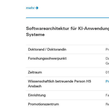
mehr
Softwarearchitektur für KI-Anwendung
Systeme
Doktorand / Doktorandin
Pr
Forschungsschwerpunkt
Da
Ge
Zeitraum
01
Pr
Wissenschaftlich betreuende Person HS
Ansbach
Einrichtung
Fa
Promotionszentrum
Re