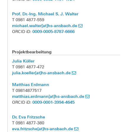
Prof. Dr.-Ing. Michael S. J. Walter
T 0981 4877-559
michael.walter[at]hs-ansbach.de
0009-0005-8787-6666
ORCID iD:
Projektbearbeitung
Julia Köller
T 0981 4877-472
julia.koeller[at]hs-ansbach.de
Matthias Erdmann
T 09814877517
matthias.erdmann[at]hs-ansbach.de
0009-0001-3994-4645
ORCID iD:
Dr. Eva Fritzsche
T 0981 4877-380
eva.fritzsche[at]hs-ansbach.de