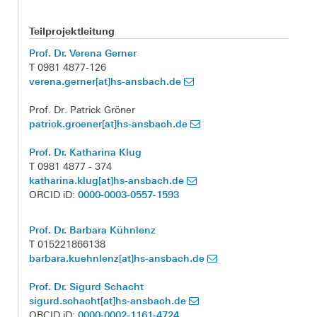
Teilprojektleitung
Prof. Dr. Verena Gerner
T 0981 4877-126
verena.gerner[at]hs-ansbach.de
Prof. Dr. Patrick Gröner
patrick.groener[at]hs-ansbach.de
Prof. Dr. Katharina Klug
T 0981 4877 - 374
katharina.klug[at]hs-ansbach.de
0000-0003-0557-1593
ORCID iD:
Prof. Dr. Barbara Kühnlenz
T 015221866138
barbara.kuehnlenz[at]hs-ansbach.de
Prof. Dr. Sigurd Schacht
sigurd.schacht[at]hs-ansbach.de
0000-0002-1161-4724
ORCID iD: