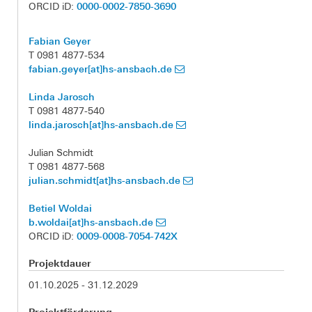
0000-0002-7850-3690
ORCID iD:
Fabian Geyer
T 0981 4877-534
fabian.geyer[at]hs-ansbach.de
Linda Jarosch
T 0981 4877-540
linda.jarosch[at]hs-ansbach.de
Julian Schmidt
T 0981 4877-568
julian.schmidt[at]hs-ansbach.de
Betiel Woldai
b.woldai[at]hs-ansbach.de
0009-0008-7054-742X
ORCID iD:
Projektdauer
01.10.2025 - 31.12.2029
Projektförderung