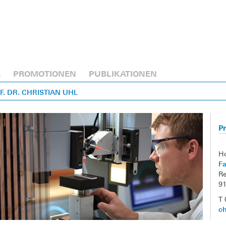
E
PROMOTIONEN
PUBLIKATIONEN
OF. DR. CHRISTIAN UHL
Pr
H
Fa
Re
9
T 
ch