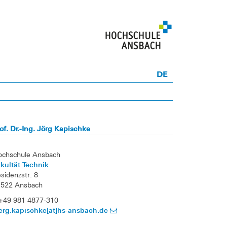
DE
of. Dr.-Ing. Jörg Kapischke
ochschule Ansbach
kultät Technik
sidenzstr. 8
1522 Ansbach
+49 981 4877-310
erg.kapischke[at]hs-ansbach.de