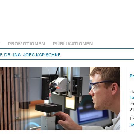
E
PROMOTIONEN
PUBLIKATIONEN
OF. DR.-ING. JÖRG KAPISCHKE
Pr
H
Fa
Re
9
T 
jo