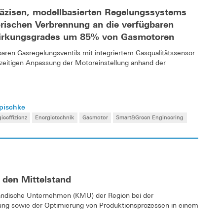
räzisen, modellbasierten Regelungssystems
rischen Verbrennung an die verfügbaren
Wirkungsgrades um 85% von Gasmotoren
tbaren Gasregelungsventils mit integriertem Gasqualitätssensor
ichzeitigen Anpassung der Motoreinstellung anhand der
apischke
ieeffizienz
Energietechnik
Gasmotor
Smart&Green Engineering
 den Mittelstand
ständische Unternehmen (KMU) der Region bei der
ung sowie der Optimierung von Produktionsprozessen in einem