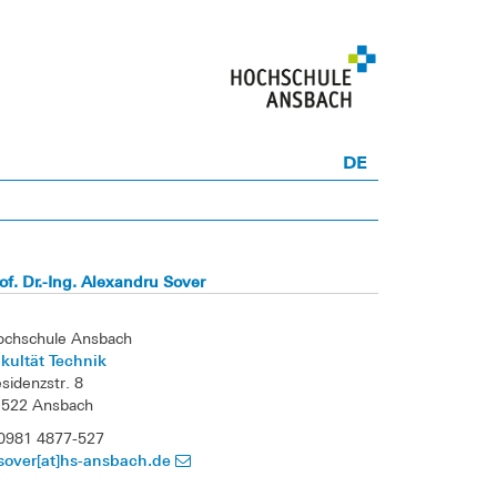
DE
of. Dr.-Ing. Alexandru Sover
ochschule Ansbach
kultät Technik
sidenzstr. 8
1522 Ansbach
0981 4877-527
sover[at]hs-ansbach.de