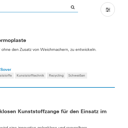
rmoplaste
mer ohne den Zusatz von Weichmachern, zu entwickeln.
 Sover
ststoffe
Kunststofftechnik
Recycling
Schweißen
klosen Kunststoffzange für den Einsatz im
rd eine innovative gelenklose und recycelbare