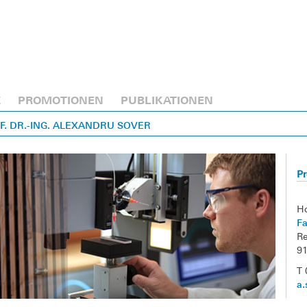
E
PROMOTIONEN
PUBLIKATIONEN
OF. DR.-ING. ALEXANDRU SOVER
Pr
H
Fa
Re
9
T 
a.