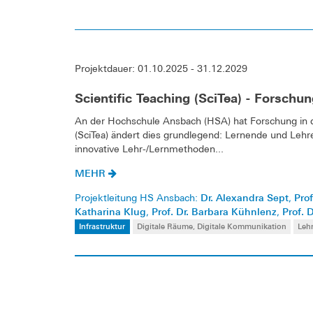
Projektdauer: 01.10.2025 - 31.12.2029
Scientific Teaching (SciTea) - Forschu
An der Hochschule Ansbach (HSA) hat Forschung in d
(SciTea) ändert dies grundlegend: Lernende und Leh
innovative Lehr-/Lernmethoden...
MEHR
Dr. Alexandra Sept
Prof
Projektleitung HS Ansbach:
,
Katharina Klug
Prof. Dr. Barbara Kühnlenz
Prof. 
,
,
Infrastruktur
Digitale Räume, Digitale Kommunikation
Lehr