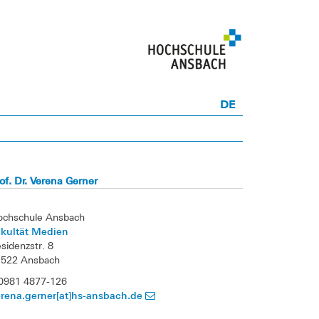
DE
of. Dr. Verena Gerner
ochschule Ansbach
akultät Medien
sidenzstr. 8
1522 Ansbach
0981 4877-126
rena.gerner[at]hs-ansbach.de