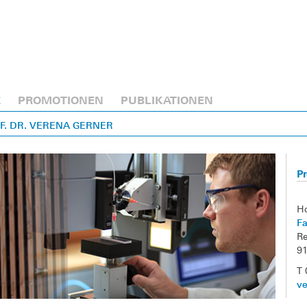
E
PROMOTIONEN
PUBLIKATIONEN
OF. DR. VERENA GERNER
Pr
H
F
Re
9
T 
ve