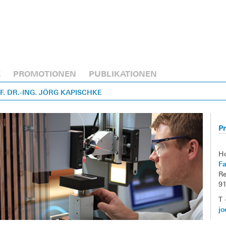
E
PROMOTIONEN
PUBLIKATIONEN
OF. DR.-ING. JÖRG KAPISCHKE
Pr
H
Fa
Re
9
T 
jo