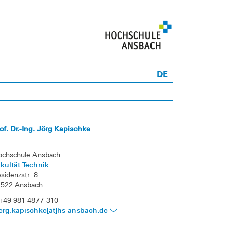
DE
of. Dr.-Ing. Jörg Kapischke
ochschule Ansbach
kultät Technik
sidenzstr. 8
1522 Ansbach
+49 981 4877-310
erg.kapischke[at]hs-ansbach.de