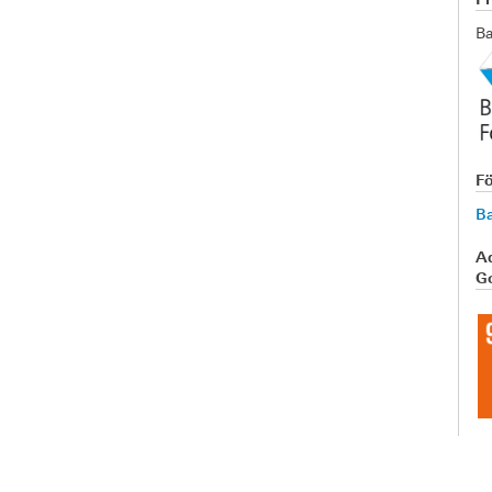
Ba
F
Ba
A
Go