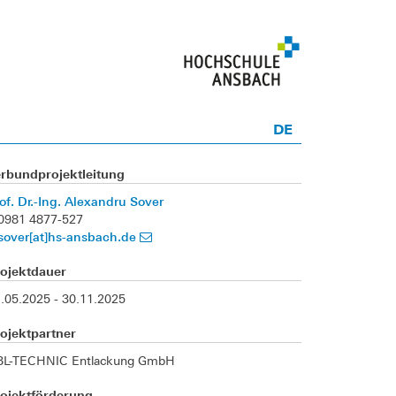
DE
erbundprojektleitung
of. Dr.-Ing. Alexandru Sover
0981 4877-527
sover[at]hs-ansbach.de
rojektdauer
.05.2025 - 30.11.2025
ojektpartner
BL-TECHNIC Entlackung GmbH
rojektförderung