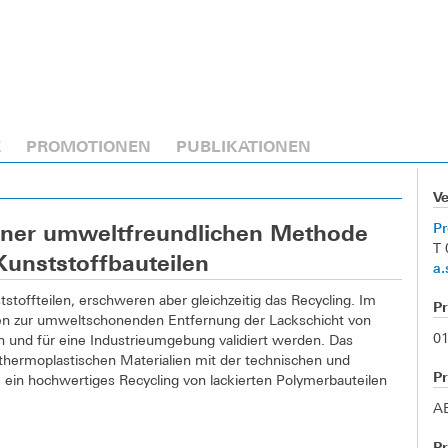
E
PROMOTIONEN
PUBLIKATIONEN
V
Pr
einer umweltfreundlichen Methode
T 
Kunststoffbauteilen
a.
toffteilen, erschweren aber gleichzeitig das Recycling. Im
P
ren zur umweltschonenden Entfernung der Lackschicht von
01
 und für eine Industrieumgebung validiert werden. Das
 thermoplastischen Materialien mit der technischen und
Pr
m ein hochwertiges Recycling von lackierten Polymerbauteilen
A
P