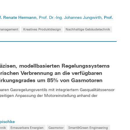
f. Renate Hermann
Prof.
, Prof. Dr.-Ing. Johannes Jungwirth,
smanagement
Kreatives Produktdesign
Nachhaltige Gebäudetechnik
räzisen, modellbasierten Regelungssystems
rischen Verbrennung an die verfügbaren
Wirkungsgrades um 85% von Gasmotoren
tbaren Gasregelungsventils mit integriertem Gasqualitätssensor
ichzeitigen Anpassung der Motoreinstellung anhand der
apischke
hnik
Erneuerbare Energien
Gasmotor
Smart&Green Engineering