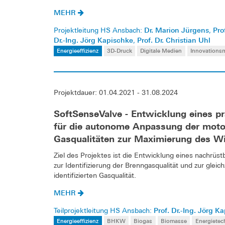
MEHR
Dr. Marion Jürgens
Pro
Projektleitung HS Ansbach:
,
Dr.-Ing. Jörg Kapischke
Prof. Dr. Christian Uhl
,
Energieeffizienz
3D-Druck
Digitale Medien
Innovation
Projektdauer: 01.04.2021 - 31.08.2024
SoftSenseValve - Entwicklung eines p
für die autonome Anpassung der moto
Gasqualitäten zur Maximierung des 
Ziel des Projektes ist die Entwicklung eines nachrüs
zur Identifizierung der Brenngasqualität und zur gle
identifizierten Gasqualität.
MEHR
Prof. Dr.-Ing. Jörg K
Teilprojektleitung HS Ansbach:
Energieeffizienz
BHKW
Biogas
Biomasse
Energietec