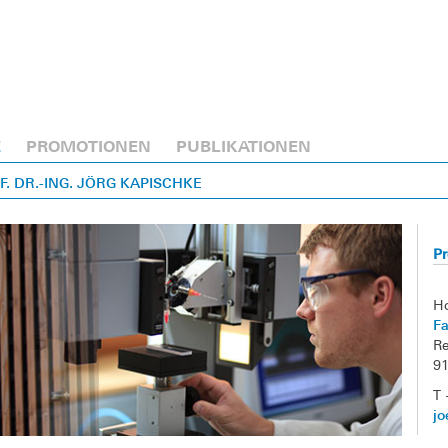
E
PROMOTIONEN
PUBLIKATIONEN
OF. DR.-ING. JÖRG KAPISCHKE
Pr
H
Fa
Re
9
T 
jo