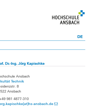
DE
of. Dr.-Ing. Jörg Kapischke
ochschule Ansbach
kultät Technik
sidenzstr. 8
1522 Ansbach
+49 981 4877-310
erg.kapischke[at]hs-ansbach.de