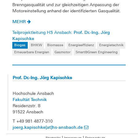
Brenngasqualität und zur gleichzeitigen Anpassung der
Motoreinstellung anhand der identifizierten Gasqualität.
MEHR
Prof. Dr.-Ing. Jörg
Teilprojektleitung HS Ansbach:
Kapischke
Biogas
BHKW
Biomasse
Energieeffizienz
Energietechnik
Erneuerbare Energien
Gasmotor
Smart&Green Engineering
Prof. Dr.-Ing. Jörg Kapischke
Hochschule Ansbach
Fakultät Technik
Residenzstr. 8
91522 Ansbach
T +49 981 4877-310
joerg.kapischke[at]hs-ansbach.de
|
|