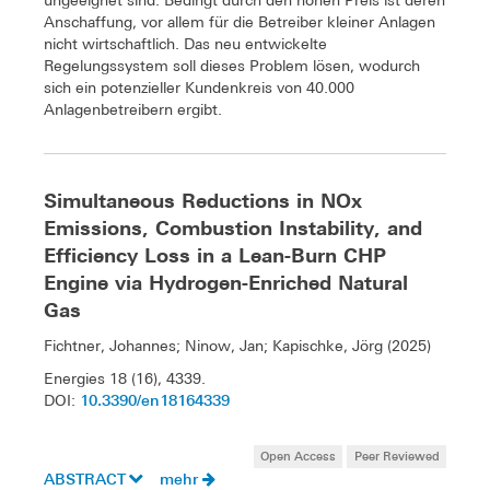
ungeeignet sind. Bedingt durch den hohen Preis ist deren
Anschaffung, vor allem für die Betreiber kleiner Anlagen
nicht wirtschaftlich. Das neu entwickelte
Regelungssystem soll dieses Problem lösen, wodurch
sich ein potenzieller Kundenkreis von 40.000
Anlagenbetreibern ergibt.
Simultaneous Reductions in NOx
Emissions, Combustion Instability, and
Efficiency Loss in a Lean-Burn CHP
Engine via Hydrogen-Enriched Natural
Gas
Fichtner, Johannes; Ninow, Jan; Kapischke, Jörg (2025)
Energies 18 (16), 4339.
10.3390/en18164339
DOI:
Open Access
Peer Reviewed
ABSTRACT
mehr