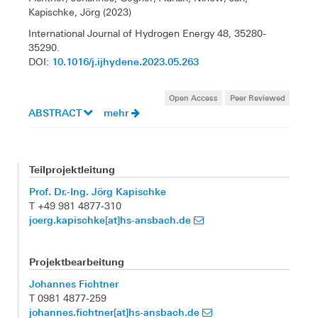
Kapischke, Jörg (2023)
International Journal of Hydrogen Energy 48, 35280-
35290.
10.1016/j.ijhydene.2023.05.263
DOI:
Open Access
Peer Reviewed
ABSTRACT
mehr
Teilprojektleitung
Prof. Dr.-Ing. Jörg Kapischke
T +49 981 4877-310
joerg.kapischke[at]hs-ansbach.de
Projektbearbeitung
Johannes Fichtner
T 0981 4877-259
johannes.fichtner[at]hs-ansbach.de