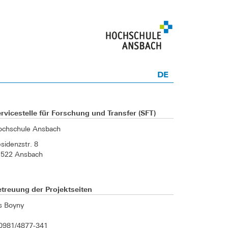
DE
rvicestelle für Forschung und Transfer (SFT)
ochschule Ansbach
sidenzstr. 8
1522 Ansbach
treuung der Projektseiten
is Boyny
0981/4877-341