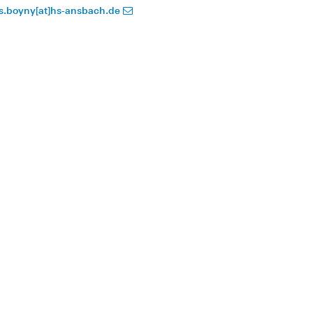
is.boyny[at]hs-ansbach.de