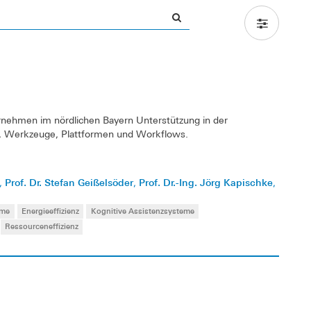
ernehmen im nördlichen Bayern Unterstützung in der
n, Werkzeuge, Plattformen und Workflows.
Prof. Dr. Stefan Geißelsöder
Prof. Dr.-Ing. Jörg Kapischke
,
,
,
ume
Energieeffizienz
Kognitive Assistenzsysteme
Ressourceneffizienz