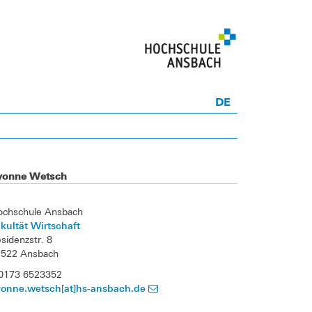
DE
vonne Wetsch
ochschule Ansbach
kultät Wirtschaft
sidenzstr. 8
1522 Ansbach
 0173 6523352
vonne.wetsch[at]hs-ansbach.de