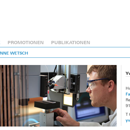
E
PROMOTIONEN
PUBLIKATIONEN
VONNE WETSCH
Y
H
Fa
Re
9
T
y