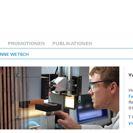
E
PROMOTIONEN
PUBLIKATIONEN
VONNE WETSCH
Y
H
Fa
Re
9
T
y