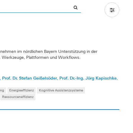
ernehmen im nördlichen Bayern Unterstützung in der
n, Werkzeuge, Plattformen und Workflows.
Prof. Dr. Stefan Geißelsöder
Prof. Dr.-Ing. Jörg Kapischke
,
,
,
ung
Energieeffizienz
Kognitive Assistenzsysteme
Ressourceneffizienz