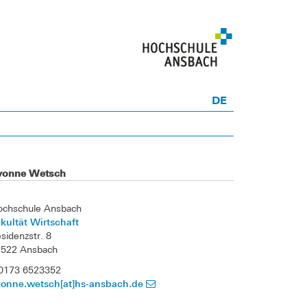
DE
vonne Wetsch
ochschule Ansbach
kultät Wirtschaft
sidenzstr. 8
1522 Ansbach
 0173 6523352
vonne.wetsch[at]hs-ansbach.de