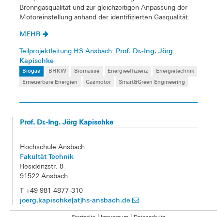
Brenngasqualität und zur gleichzeitigen Anpassung der
Motoreinstellung anhand der identifizierten Gasqualität.
MEHR
Prof. Dr.-Ing. Jörg
Teilprojektleitung HS Ansbach:
Kapischke
Biogas
BHKW
Biomasse
Energieeffizienz
Energietechnik
Erneuerbare Energien
Gasmotor
Smart&Green Engineering
Prof. Dr.-Ing. Jörg Kapischke
Hochschule Ansbach
Fakultät Technik
Residenzstr. 8
91522 Ansbach
T +49 981 4877-310
joerg.kapischke[at]hs-ansbach.de
|
|