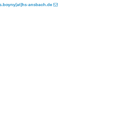
is.boyny[at]hs-ansbach.de