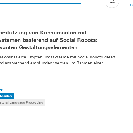
ir
erstützung von Konsumenten mit
stemen basierend auf Social Robots:
levanten Gestaltungselementen
sationsbasierte Empfehlungssysteme mit Social Robots derart
h und ansprechend empfunden werden. Im Rahmen einer
za
e Medien
atural Language Processing