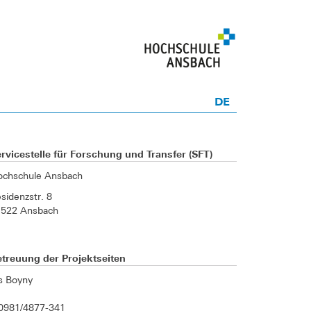
DE
rvicestelle für Forschung und Transfer (SFT)
ochschule Ansbach
sidenzstr. 8
1522 Ansbach
treuung der Projektseiten
is Boyny
0981/4877-341