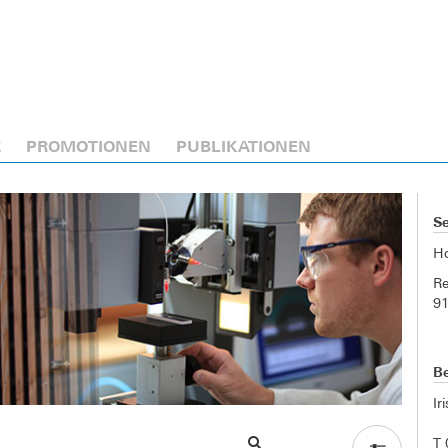
E
PROMOTIONEN
PUBLIKATIONEN
Se
H
Re
9
Be
Ir
T 