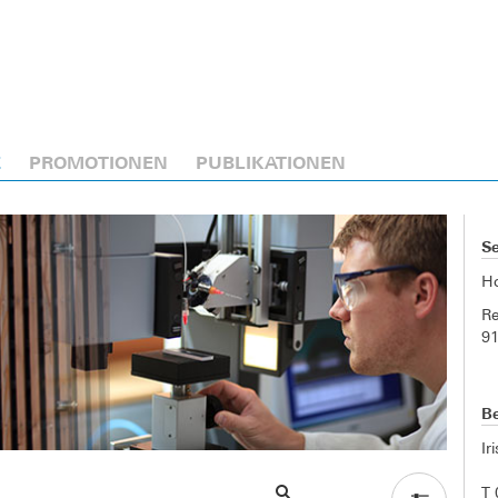
E
PROMOTIONEN
PUBLIKATIONEN
Se
H
Re
9
Be
Ir
T 