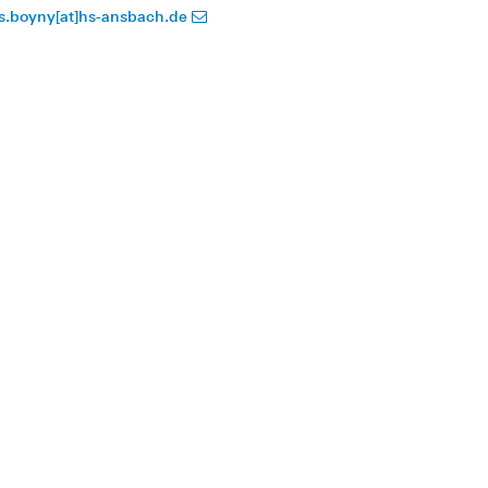
is.boyny[at]hs-ansbach.de