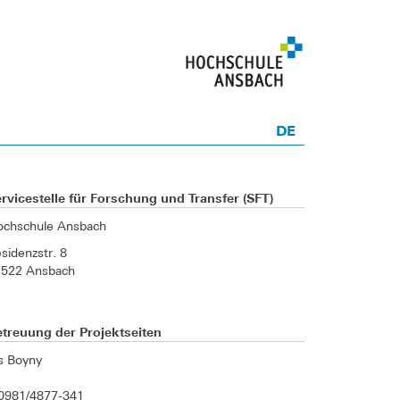
DE
rvicestelle für Forschung und Transfer (SFT)
ochschule Ansbach
sidenzstr. 8
1522 Ansbach
treuung der Projektseiten
is Boyny
0981/4877-341