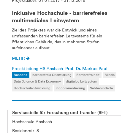
Projektdauer: 01.01.2017 - 31.12.2019
Inklusive Hochschule - barrierefreies
multimediales Leitsystem
Ziel des Projektes war die Entwicklung eines
umfassenden barrierefreien Leitsystems für ein
öffentliches Gebäude, das in mehreren Stufen
aufeinander aufbaut.
MEHR
Prof. Dr. Markus Paul
Projektleitung HS Ansbach:
Beacons
barrierefreie Orientierung
Barrierefreiheit
Blinde
Data Science & Data Economy
digitales Leitsystem
Hochschulentwicklung
Indoororientierung
Sehbehinderte
Servicestelle für Forschung und Transfer (SFT)
Hochschule Ansbach
Residenzstr. 8