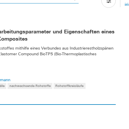
ir
arbeitungsparameter und Eigenschaften eines
-Komposites
rkstoffes mithilfe eines Verbundes aus Industrierestholzspänen
n Elastomer Compound BioTPS (Bio-Thermoplastisches
eimann
lle
nachwachsende Rohstoffe
Rohstoffkreisläufe