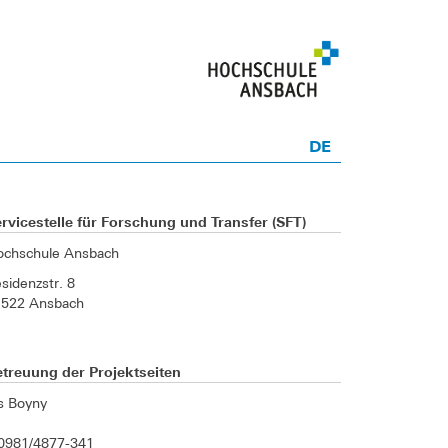
DE
rvicestelle für Forschung und Transfer (SFT)
ochschule Ansbach
sidenzstr. 8
1522 Ansbach
treuung der Projektseiten
is Boyny
0981/4877-341