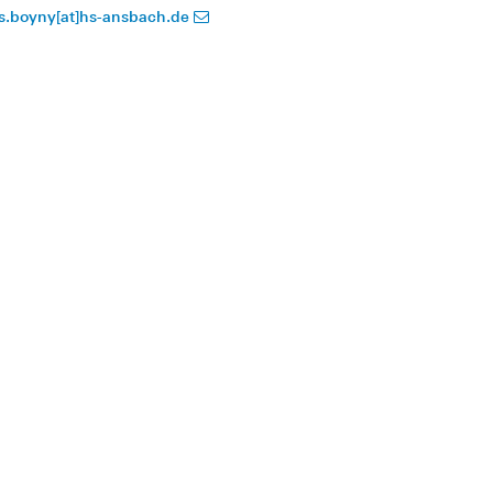
is.boyny[at]hs-ansbach.de