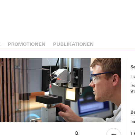
E
PROMOTIONEN
PUBLIKATIONEN
Se
H
Re
9
Be
Ir
T 