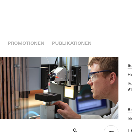
E
PROMOTIONEN
PUBLIKATIONEN
Se
H
Re
9
Be
Ir
T 