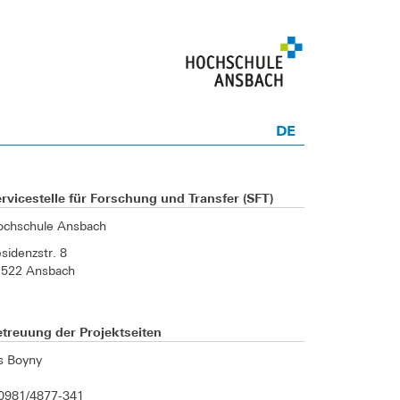
DE
rvicestelle für Forschung und Transfer (SFT)
ochschule Ansbach
sidenzstr. 8
1522 Ansbach
treuung der Projektseiten
is Boyny
0981/4877-341