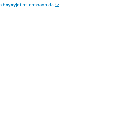
is.boyny[at]hs-ansbach.de