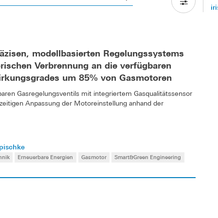
ir
räzisen, modellbasierten Regelungssystems
rischen Verbrennung an die verfügbaren
Wirkungsgrades um 85% von Gasmotoren
tbaren Gasregelungsventils mit integriertem Gasqualitätssensor
ichzeitigen Anpassung der Motoreinstellung anhand der
apischke
hnik
Erneuerbare Energien
Gasmotor
Smart&Green Engineering