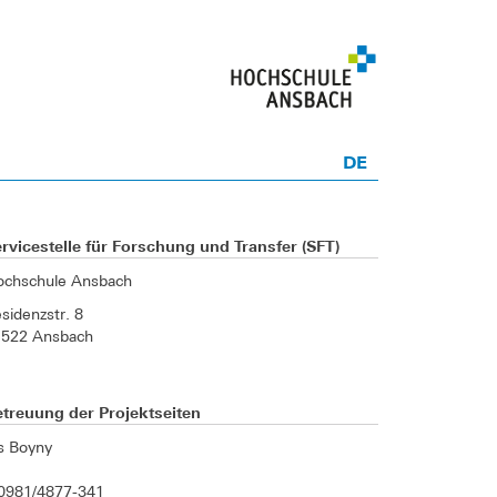
DE
rvicestelle für Forschung und Transfer (SFT)
ochschule Ansbach
sidenzstr. 8
1522 Ansbach
treuung der Projektseiten
is Boyny
0981/4877-341