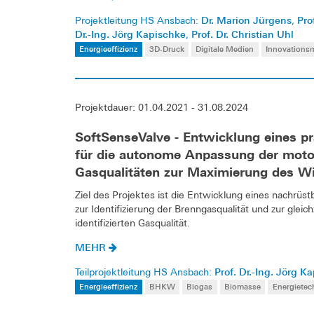
Dr. Marion Jürgens
Pro
Projektleitung HS Ansbach:
,
Dr.-Ing. Jörg Kapischke
Prof. Dr. Christian Uhl
,
Energieeffizienz
3D-Druck
Digitale Medien
Innovation
Projektdauer: 01.04.2021 - 31.08.2024
SoftSenseValve - Entwicklung eines p
für die autonome Anpassung der moto
Gasqualitäten zur Maximierung des 
Ziel des Projektes ist die Entwicklung eines nachrüs
zur Identifizierung der Brenngasqualität und zur gle
identifizierten Gasqualität.
MEHR
Prof. Dr.-Ing. Jörg K
Teilprojektleitung HS Ansbach:
Energieeffizienz
BHKW
Biogas
Biomasse
Energietec