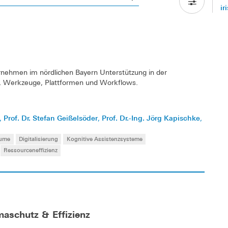
ir
ernehmen im nördlichen Bayern Unterstützung in der
n, Werkzeuge, Plattformen und Workflows.
Prof. Dr. Stefan Geißelsöder
Prof. Dr.-Ing. Jörg Kapischke
,
,
,
äume
Digitalisierung
Kognitive Assistenzsysteme
Ressourceneffizienz
maschutz & Effizienz