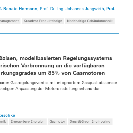
f. Renate Hermann
Prof.
, Prof. Dr.-Ing. Johannes Jungwirth,
smanagement
Kreatives Produktdesign
Nachhaltige Gebäudetechnik
räzisen, modellbasierten Regelungssystems
rischen Verbrennung an die verfügbaren
Wirkungsgrades um 85% von Gasmotoren
tbaren Gasregelungsventils mit integriertem Gasqualitätssensor
ichzeitigen Anpassung der Motoreinstellung anhand der
apischke
hnik
Erneuerbare Energien
Gasmotor
Smart&Green Engineering