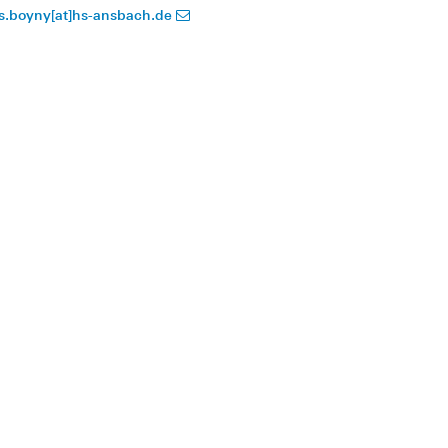
is.boyny[at]hs-ansbach.de