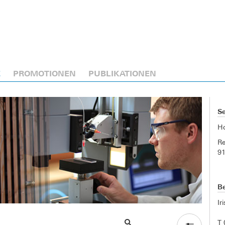
E
PROMOTIONEN
PUBLIKATIONEN
Se
H
Re
9
Be
Ir
T 