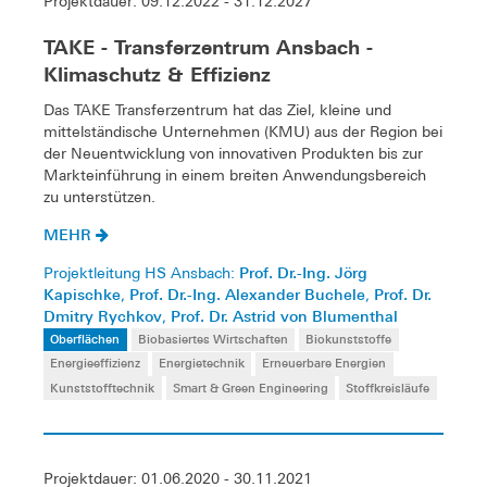
Projektdauer: 09.12.2022 - 31.12.2027
TAKE - Transferzentrum Ansbach -
Klimaschutz & Effizienz
Das TAKE Transferzentrum hat das Ziel, kleine und
mittelständische Unternehmen (KMU) aus der Region bei
der Neuentwicklung von innovativen Produkten bis zur
Markteinführung in einem breiten Anwendungsbereich
zu unterstützen.
MEHR
Prof. Dr.-Ing. Jörg
Projektleitung HS Ansbach:
Kapischke
Prof. Dr.-Ing. Alexander Buchele
Prof. Dr.
,
,
Dmitry Rychkov
Prof. Dr. Astrid von Blumenthal
,
Oberflächen
Biobasiertes Wirtschaften
Biokunststoffe
Energieeffizienz
Energietechnik
Erneuerbare Energien
Kunststofftechnik
Smart & Green Engineering
Stoffkreisläufe
Projektdauer: 01.06.2020 - 30.11.2021