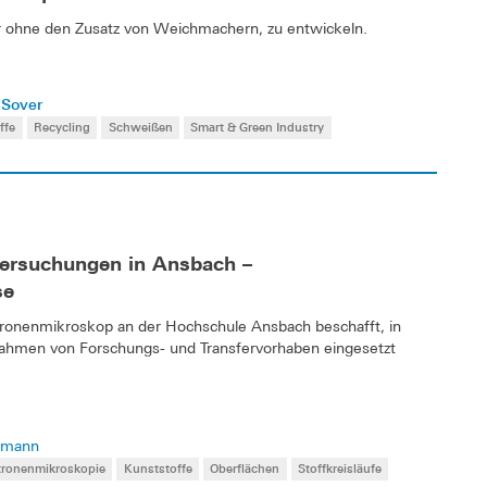
mer ohne den Zusatz von Weichmachern, zu entwickeln.
 Sover
ffe
Recycling
Schweißen
Smart & Green Industry
ersuchungen in Ansbach –
se
ronenmikroskop an der Hochschule Ansbach beschafft, in
ahmen von Forschungs- und Transfervorhaben eingesetzt
eimann
tronenmikroskopie
Kunststoffe
Oberflächen
Stoffkreisläufe