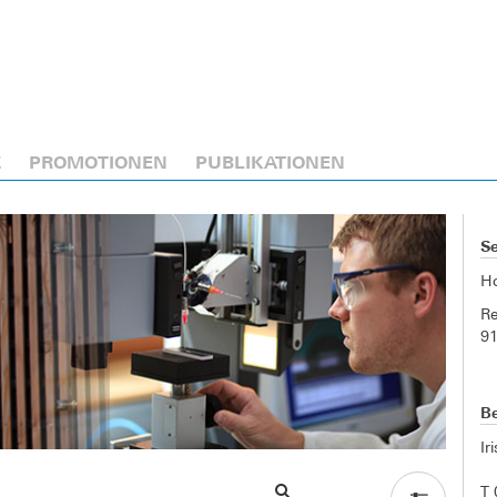
E
PROMOTIONEN
PUBLIKATIONEN
Se
H
Re
9
Be
Ir
T 