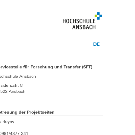
DE
rvicestelle für Forschung und Transfer (SFT)
ochschule Ansbach
sidenzstr. 8
1522 Ansbach
treuung der Projektseiten
is Boyny
0981/4877-341