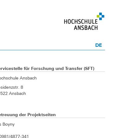
DE
rvicestelle für Forschung und Transfer (SFT)
ochschule Ansbach
sidenzstr. 8
1522 Ansbach
treuung der Projektseiten
is Boyny
0981/4877-341