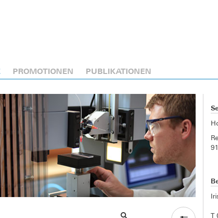
E
PROMOTIONEN
PUBLIKATIONEN
Se
H
Re
9
Be
Ir
T 