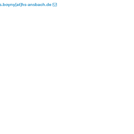
is.boyny[at]hs-ansbach.de