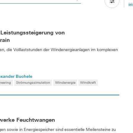
ir
 Leistungssteigerung von
rain
en, die Volllaststunden der Windenergieanlagen im komplexen
Alexander Buchele
neering
Strömungssimulation
Windenergie
Windkraft
dtwerke Feuchtwangen
gen sowie in Energiespeicher sind essentielle Meilensteine zu