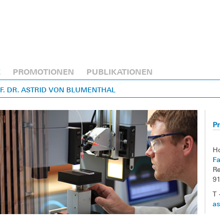
E
PROMOTIONEN
PUBLIKATIONEN
OF. DR. ASTRID VON BLUMENTHAL
Pr
H
Fa
Re
9
T 
as