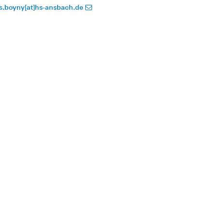
is.boyny[at]hs-ansbach.de