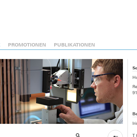
E
PROMOTIONEN
PUBLIKATIONEN
Se
H
Re
9
Be
Ir
T 