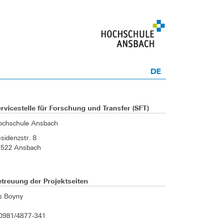
DE
rvicestelle für Forschung und Transfer (SFT)
ochschule Ansbach
sidenzstr. 8
1522 Ansbach
treuung der Projektseiten
is Boyny
0981/4877-341