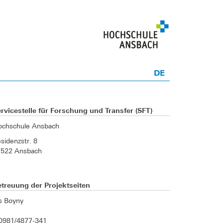
DE
rvicestelle für Forschung und Transfer (SFT)
ochschule Ansbach
sidenzstr. 8
1522 Ansbach
treuung der Projektseiten
is Boyny
0981/4877-341