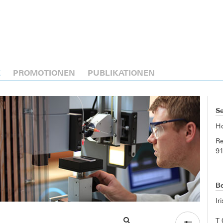
E
PROMOTIONEN
PUBLIKATIONEN
Se
H
Re
9
Be
Ir
T 