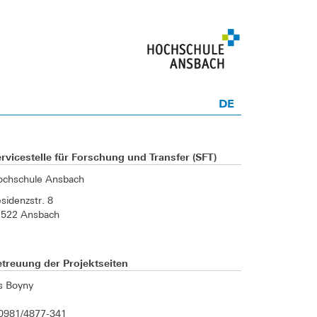
DE
rvicestelle für Forschung und Transfer (SFT)
ochschule Ansbach
sidenzstr. 8
1522 Ansbach
treuung der Projektseiten
is Boyny
0981/4877-341