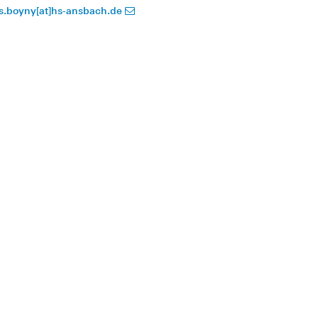
is.boyny[at]hs-ansbach.de