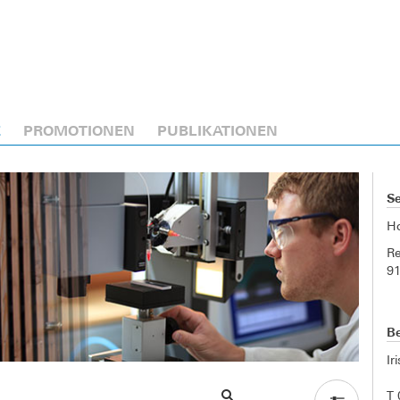
E
PROMOTIONEN
PUBLIKATIONEN
Se
H
Re
9
Be
Ir
T 