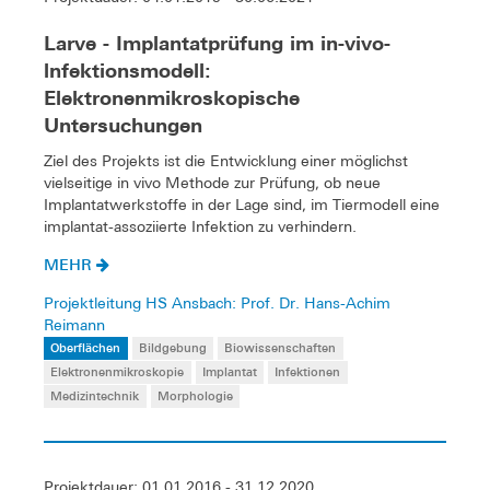
Larve - Implantatprüfung im in-vivo-
lnfektionsmodell:
Elektronenmikroskopische
Untersuchungen
Ziel des Projekts ist die Entwicklung einer möglichst
vielseitige in vivo Methode zur Prüfung, ob neue
Implantatwerkstoffe in der Lage sind, im Tiermodell eine
implantat-assoziierte Infektion zu verhindern.
MEHR
Projektleitung HS Ansbach: Prof. Dr. Hans-Achim
Reimann
Oberflächen
Bildgebung
Biowissenschaften
Elektronenmikroskopie
Implantat
Infektionen
Medizintechnik
Morphologie
Projektdauer: 01.01.2016 - 31.12.2020