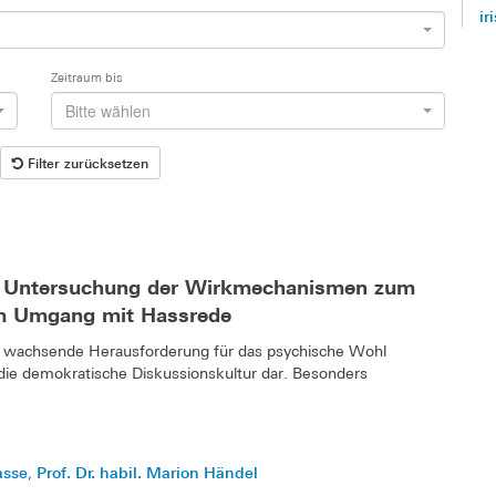
ir
Zeitraum bis
Bitte wählen
Filter zurücksetzen
der Untersuchung der Wirkmechanismen zum
im Umgang mit Hassrede
ne wachsende Herausforderung für das psychische Wohl
die demokratische Diskussionskultur dar. Besonders
asse
Prof. Dr. habil. Marion Händel
,