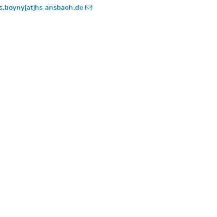
is.boyny[at]hs-ansbach.de