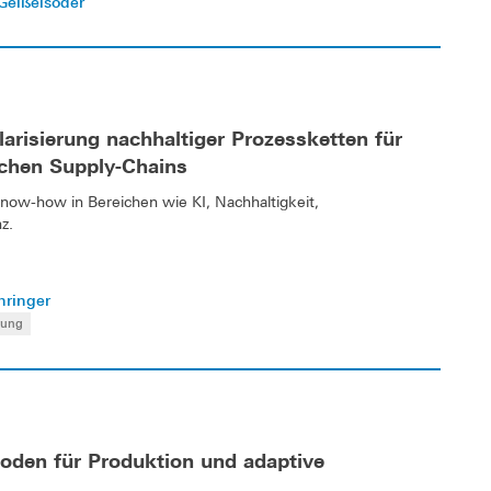
 Geißelsöder
arisierung nachhaltiger Prozessketten für
ischen Supply-Chains
w-how in Bereichen wie KI, Nachhaltigkeit,
z.
hringer
rung
oden für Produktion und adaptive