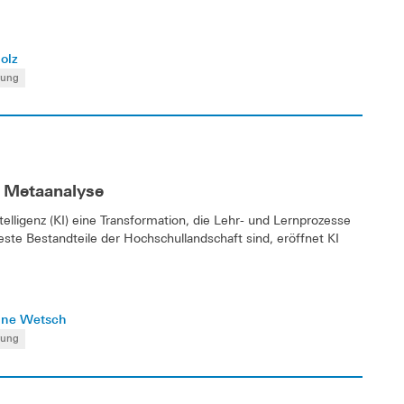
holz
rung
s Metaanalyse
telligenz (KI) eine Transformation, die Lehr- und Lernprozesse
feste Bestandteile der Hochschullandschaft sind, eröffnet KI
ne Wetsch
rung