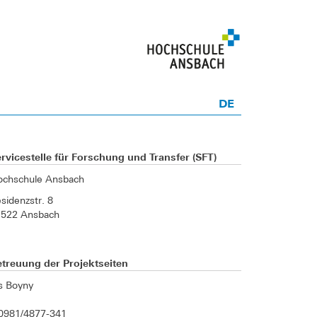
DE
rvicestelle für Forschung und Transfer (SFT)
ochschule Ansbach
sidenzstr. 8
1522 Ansbach
treuung der Projektseiten
is Boyny
0981/4877-341