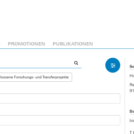
E
PROMOTIONEN
PUBLIKATIONEN
Se
H
ossene Forschungs- und Transferprojekte
Re
9
Be
Ir
T 